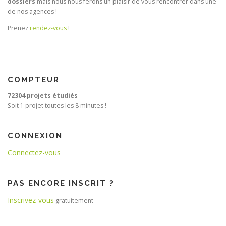
dossiers
mais nous nous ferons un plaisir de vous rencontrer dans une
de nos agences !
Prenez
rendez-vous
!
COMPTEUR
72304 projets étudiés
Soit 1 projet toutes les 8 minutes !
CONNEXION
Connectez-vous
PAS ENCORE INSCRIT ?
Inscrivez-vous
gratuitement