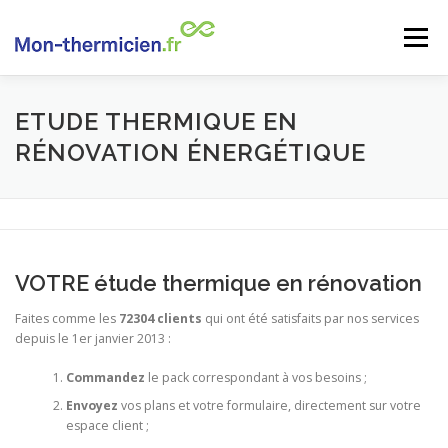
Aller
au
Menu
contenu
ACCUEIL
NOS TARIFS
QUI SOMMES-NOUS ?
ETUDE THERMIQUE EN
RÉNOVATION ÉNERGÉTIQUE
DOSSIERS
CONTACT
VOTRE étude thermique en rénovation
Faites comme les
72304 clients
qui ont été satisfaits par nos services
depuis le 1er janvier 2013 :
Commandez
le pack correspondant à vos besoins ;
Envoyez
vos plans et votre formulaire, directement sur votre
espace client ;