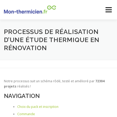
Aller
au
Menu
contenu
ACCUEIL
NOS TARIFS
QUI SOMMES-NOUS ?
PROCESSUS DE RÉALISATION
D’UNE ÉTUDE THERMIQUE EN
RÉNOVATION
DOSSIERS
CONTACT
Notre processus suit un schéma rôdé, testé et amélioré par
72304
projets
réalisés !
NAVIGATION
Choix du pack et inscription
Commande